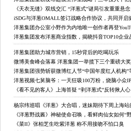
《天衣无缝》双线交汇 “洋葱式”谜局引发重重悬念
iSDG与洋葱OMALL签订战略合作协议，共同开
洋葱集团办公室小野作为内地唯一创作者再登YouTube
洋葱集团发布洋葱商业指数，揭晓抖音TOP10企业
洋葱集团助力城市营销，15秒背后的吃喝玩乐
微博美食峰会落幕 洋葱集团一举揽下三个重磅大奖
洋葱集团强势斩获微博红人节“中国年度红人机构”
洋葱视频七舅脑爷：一天狂吸100万粉，烧脑小众I
《看不见的客人》上海答疑 “剥洋葱式”反转揪人心
杨宗纬巡唱《洋葱》大合唱，迷妹期待下周上海站
《洋葱野战酱》神秘使命召唤，看鲜肉仙女如何“野
《菜II》张柏芝生吃紫洋葱 称不用接吻不怕口臭