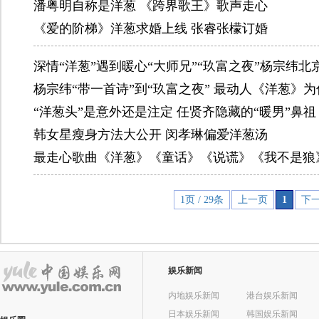
潘粤明自称是洋葱 《跨界歌王》歌声走心
《爱的阶梯》洋葱求婚上线 张睿张檬订婚
深情“洋葱”遇到暖心“大师兄”“玖富之夜”杨宗纬北
杨宗纬“带一首诗”到“玖富之夜” 最动人《洋葱》
“洋葱头”是意外还是注定 任贤齐隐藏的“暖男”鼻祖
韩女星瘦身方法大公开 闵孝琳偏爱洋葱汤
最走心歌曲《洋葱》《童话》《说谎》《我不是狼
1页 / 29条
上一页
1
下
娱乐新闻
内地娱乐新闻
港台娱乐新闻
日本娱乐新闻
韩国娱乐新闻