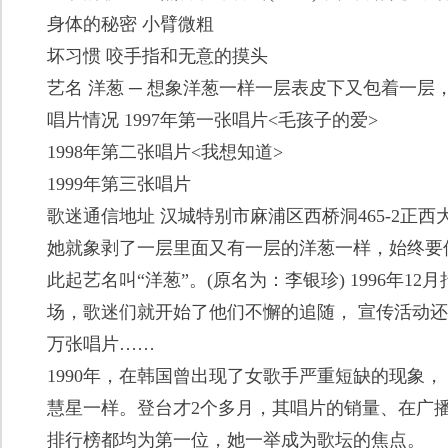
身体的秘密 小臂微粗
坏习惯 咬手指和无意的摸头
艺名 洋葱 ─ 想象洋葱一样一层表皮下又包着一
唱片情况 1997年第一张唱片<毛孩子的爱>
1998年第二张唱片<我想知道>
1999年第三张唱片
歌迷通信地址 汉城特别市麻浦区西桥洞465-2正西
她就象剥了一层里面又有一层的洋葱一样，始终要
此起艺名叫“洋葱”。(原名为：李银珍) 1996年1
场，歌迷们就开始了他们不懈的追随， 宣传活动还
万张唱片……
1990年，在韩国曾出现了女歌手严重短缺的现象
慧星一样。登台才2个多月，其唱片的销量、在广
排行榜都均为第一位，她一举成为歌坛的焦点。