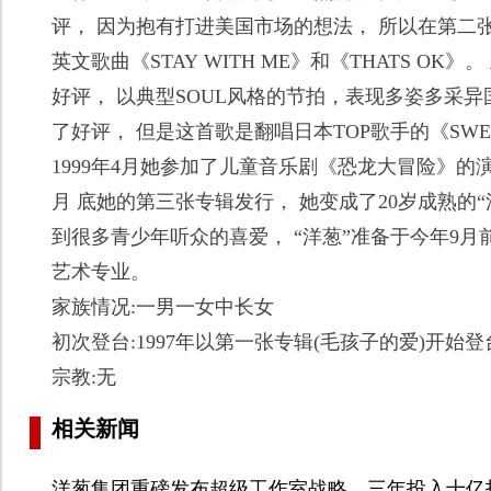
评， 因为抱有打进美国市场的想法， 所以在第二
英文歌曲《STAY WITH ME》和《THATS O
好评， 以典型SOUL风格的节拍，表现多姿多采异国风
了好评， 但是这首歌是翻唱日本TOP歌手的《SWEE
1999年4月她参加了儿童音乐剧《恐龙大冒险》的
月 底她的第三张专辑发行， 她变成了20岁成熟的“洋
到很多青少年听众的喜爱， “洋葱”准备于今年9
艺术专业。
家族情况:一男一女中长女
初次登台:1997年以第一张专辑(毛孩子的爱)开始登
宗教:无
相关新闻
洋葱集团重磅发布超级工作室战略，三年投入十亿