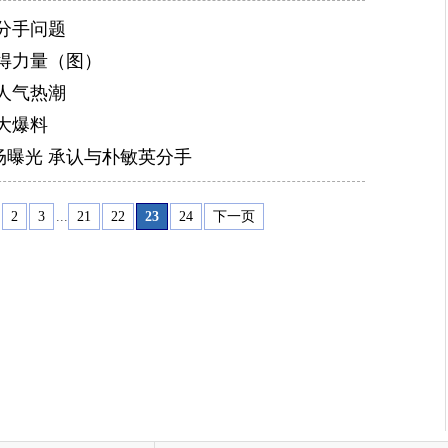
分手问题
得力量（图）
人气热潮
大爆料
曝光 承认与朴敏英分手
2
3
...
21
22
23
24
下一页