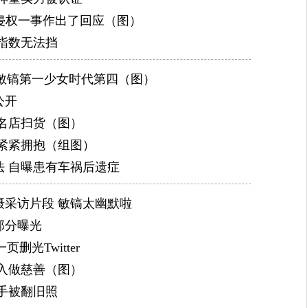
21日，李敏镐被韩国保健福祉部授予“幸福分享人奖”，
对侵权一事作出了回应（图）
人中大众文化艺术部门唯一的艺人。7月1日，李敏镐首
指数无法挡
着出色身手和睿智头脑的猎人李山，上映3天票房破亿，1
 李敏镐第一少女时代第四（图）
公开
名店扫货（图）
紧紧拥抱（组图）
 自曝患有车祸后遗症
采访片段 敏镐太幽默啦
部分曝光
删光Twitter
入做慈善（图）
手被翻旧照