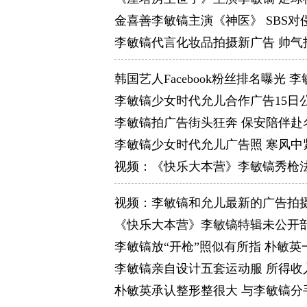
金喜善李敏镐主演《神医》 SBS
李敏镐代言化妆品拍摄新广告 帅气
韩国艺人Facebook粉丝排名曝光
李敏镐少女时代允儿合作广告15日
李敏镐拍广告街头狂奔 保安陪伴赴
李敏镐少女时代允儿广告照 寒风中
视频：《快乐大本营》李敏镐秀枪法
视频：李敏镐和允儿最新的广告拍摄
《快乐大本营》李敏镐特辑未公开
李敏镐放“开枪”照似有所指 朴敏英一页
李敏镐亲自设计五套运动服 所得收
朴敏英承认整形整很大 与李敏镐分