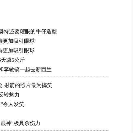
演电影《我们学校的ET》。
2009年，李敏镐出演韩国偶像剧《花样男子》，该剧最
榜首，该剧也被引进日本等全亚洲11个国家，李敏镐正式
模特还要耀眼的牛仔造型
男子》获第45届韩国百想艺术大赏电视类最佳新人男演员
模特更加吸引眼球
10届KBS演技大赏颁奖礼中，李敏镐获最佳新人奖。
模特更加吸引眼球
2010年，李敏镐挑战不同以往的“同性恋”题材电视
3天减5公斤
优秀演技奖。
和李敏镐一起去新西兰
2011年，李敏镐主演韩剧《城市猎人》，剧集开播
中国取得1亿4000万次的点击量。10月2日，李敏镐在第4界Ko
会 射箭的照片最为搞笑
礼上获得最佳男演员奖及韩流明星特别奖。12月31日，李
反转魅力
别篇最佳演技奖、10大明星奖、最佳人气奖三项奖项。
”令人发笑
2012年，李敏镐和金喜善主演穿越剧《信义》，1月
瑞草洞举办的荣誉检察官任命仪式，成为了韩国最高检察
烈眼神”极具杀伤力
李敏镐录制的《快乐大本营》特辑播出，夺得了当日全