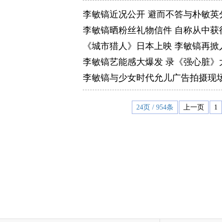
李敏镐近况公开 避而不答与朴敏英
李敏镐晒粉丝礼物信件 自称从中获
《城市猎人》日本上映 李敏镐再掀
李敏镐艺能感大爆发 录《强心脏》
李敏镐与少女时代允儿广告拍摄现场
24页 / 954条
上一页
1