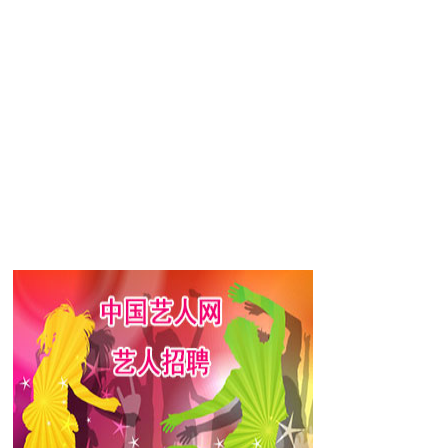
高收视率达到35.5%，居于同时间韩剧
在亚洲走红。2月27日，李敏镐凭《花样
奖。12月31日，在KBS演播大厅举行的第
剧《个人取向》，获得第9届MBC演技大赏
后收视屡创新高，位于同时段第一，更是在
rea Drama Awards韩国电视剧大奖颁奖
敏镐在第14届SBS演技大赏获得电视剧特
4日，李敏镐参加了韩国最高检察院在首尔
院任命的第四任荣誉检察官。1月14日，
国收视率的第一位，并更新了两年来快本的