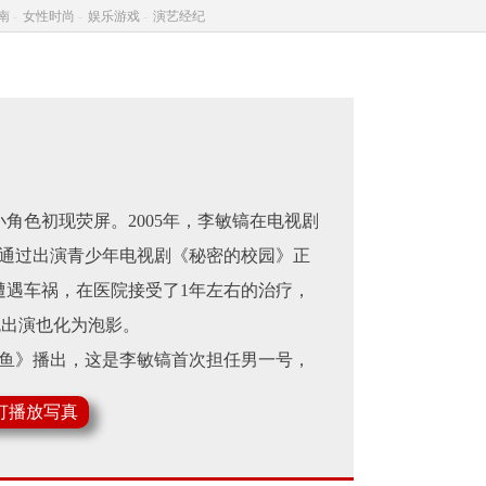
南
-
女性时尚
-
娱乐游戏
-
演艺经纪
角色初现荧屏。2005年，李敏镐在电视剧
镐通过出演青少年电视剧《秘密的校园》正
遭遇车祸，在医院接受了1年左右的治疗，
角色出演也化为泡影。
鲭鱼》播出，这是李敏镐首次担任男一号，
《我是老师》中熟练的展现了他不露身色的
灯播放写真
不懂》在MBC电视台播出，这是一部让李敏
出演电影《公共之敌3》。9月，李敏镐出