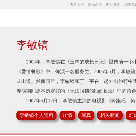
明星大全
-
娱乐新闻
-
图片新闻
-
观影指
李敏镐
2003年，李敏镐在《玉林的成长日记》里饰演一个小
《爱情餐歌》中，饰演一名服务生。2006年5月，李敏
式出道。然而同年，李敏镐和丁一宇在一起外出旅行中
养病期间原本协定好的《无法阻挡的high kick》中的
2007年5月12日，李敏镐主演的电视剧《奔跑吧，
随着电视剧的播出，李敏镐开始走红。8月，李敏镐在
李敏镐个人资料
详情
写真
相关新闻
幻
演技。2008年2月24日，李敏镐主演的短剧《虽然我也
镐在人们记忆中留下深刻印象的作品。6月19日，李敏镐