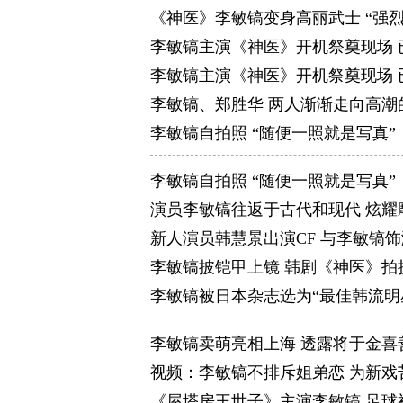
《神医》李敏镐变身高丽武士 “强
李敏镐主演《神医》开机祭奠现场 
李敏镐主演《神医》开机祭奠现场 
李敏镐、郑胜华 两人渐渐走向高潮
李敏镐自拍照 “随便一照就是写真”
李敏镐自拍照 “随便一照就是写真”
演员李敏镐往返于古代和现代 炫耀
新人演员韩慧景出演CF 与李敏镐
李敏镐披铠甲上镜 韩剧《神医》拍
李敏镐被日本杂志选为“最佳韩流明
李敏镐卖萌亮相上海 透露将于金喜
视频：李敏镐不排斥姐弟恋 为新戏
《屋塔房王世子》主演李敏镐 足球