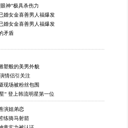
收视纪录。
烈眼神”极具杀伤力
2013年1月18日，李敏镐在中国江苏省苏州市举行
已婚女金喜善男人福爆发
迎艺人奖”。4月19日，李敏镐的蜡像在上海杜莎夫人
已婚女金喜善男人福爆发
像馆的韩国艺人。5月27日，李敏镐首张专辑《My Ever
的矛盾
榜首；10月9日，李敏镐主演的电视剧《继承者们》在韩
超过20.0，居于同时间韩剧榜首；并且在中国创下15.
次的韩。
雕塑般的美男外貌
2015年1月21日，李敏镐主演的由柳河导演执导的电影
饰演情侣引关注
国上映，。6月14日，李敏镐主演的动作喜剧电影《赏
摄现场被粉丝包围
这是他首次加盟中文电影，9月起正式开拍。9月10日。11
星” 登上韩流明星第一位
韩同时发布，30日在日本发行，在没有任何宣传的情况登
个国家发行。
善演姐弟恋
2016年1月15日，李敏镐发行出道9周年纪念写真《H
苦练骑马射箭
届微博电影之夜获颁亚洲电影先锋人物奖。6月16日，
神童实力被认证