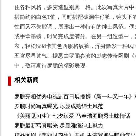
住各种风格，多变造型别具一格。此次写真大片中
搭简约的白色T恤，同时搭配破洞牛仔裤，镜头下
性而又不失腔调，展露出一种特有的绅士风范。偶
或手拿墨镜，时尚完成度满分。在另一组造型中，
衣，轻松hold卡其色西服格纹裤，浑身散发一种
五官尽显帅气。据悉由罗鹏参演的励志传奇网剧《
中，敬请期待罗鹏的精彩表现。
相关新闻
罗鹏亮相优秀电视剧百日展播携《新一年又一年》
罗鹏时尚写真曝光 尽显成熟绅士风范
《美丽见习生》七夕续爱 马春瑞罗鹏秀土味情话
罗鹏最新写真曝光 尽显雅痞绅士魅力
精品网剧《美丽见习生》开机 主演罗鹏温暖帅气