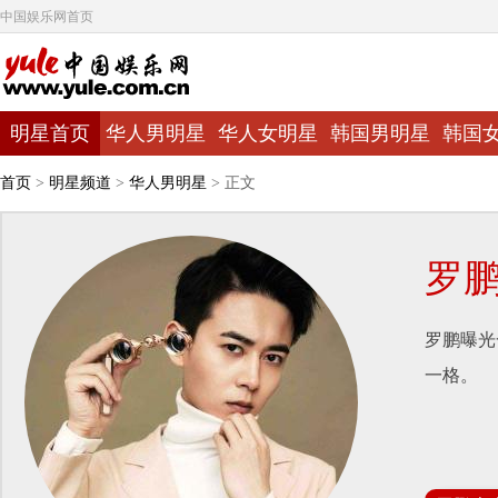
中国娱乐网首页
明星首页
华人男明星
华人女明星
韩国男明星
韩国
首页
>
明星频道
>
华人男明星
> 正文
罗
罗鹏曝光
一格。