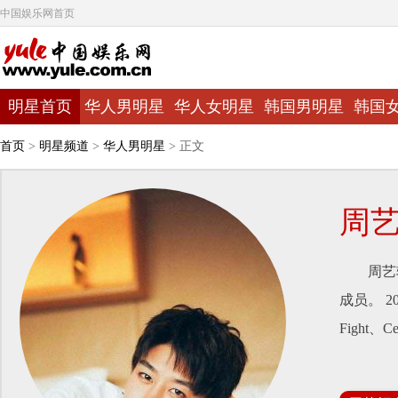
中国娱乐网首页
明星首页
华人男明星
华人女明星
韩国男明星
韩国
首页
>
明星频道
>
华人男明星
> 正文
周
周艺轩，
成员。 2
Fight、C