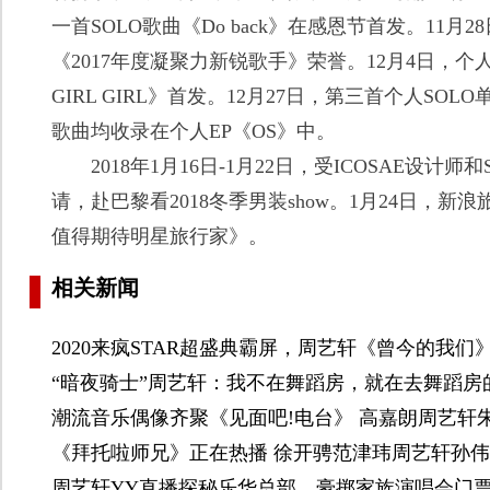
一首SOLO歌曲《Do back》在感恩节首发。11月
《2017年度凝聚力新锐歌手》荣誉。12月4日，个人
GIRL GIRL》首发。12月27日，第三首个人S
歌曲均收录在个人EP《OS》中。
2018年1月16日-1月22日，受ICOSAE设计师和Sean S
请，赴巴黎看2018冬季男装show。1月24日，新
值得期待明星旅行家》。
相关新闻
2020来疯STAR超盛典霸屏，周艺轩《曾今的我们
“暗夜骑士”周艺轩：我不在舞蹈房，就在去舞蹈房
潮流音乐偶像齐聚《见面吧!电台》 高嘉朗周艺轩朱星
《拜托啦师兄》正在热播 徐开骋范津玮周艺轩孙
周艺轩YY直播探秘乐华总部，豪掷家族演唱会门