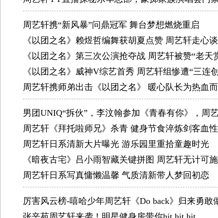
周艺轩携“新风暴”问鼎冠军 舞台梦想燃烧重启
《以团之名》赖煜哲编舞获胡夏点赞 周艺轩走心
《以团之名》第三次公演抢夺战 周艺轩被赞“老天
《以团之名》威神V综艺首秀 周艺轩组惨遭“三连创
周艺轩携师弟出击《以团之名》 暖心队长为热血
男团UNIQ“拆伙”，李汶翰参加《青春有你》，周
周艺轩《拜托啦师兄》杀青 健身节食淬炼剑客血性
周艺轩日系清新大片曝光 游乐园里重拾童趣时光
《暗夜古宅》吕小雨智藏关键拼图 周艺轩无计可
周艺轩日系写真慵懒温馨 气质清新带人梦回初恋
厉害风云榜-嘻哈少年周艺轩《Do back》归来勇
张辛苑周艺轩来袭！明星健身房带你hit hit hit