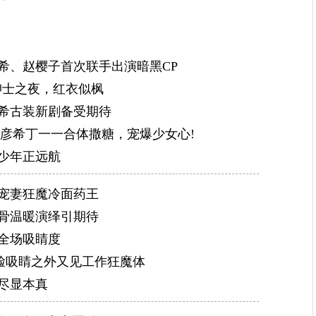
希、赵樱子首次联手出演暗黑CP
绅士之夜，红衣似枫
彦希古装新剧备受期待
，彦希丁一一合体撒糖，宠爆少女心!
少年正远航
战宠妻狂魔冷面药王
戏骨温暖演绎引期待
全场吸睛度
高级脸吸睛之外又见工作狂魔体
尽显本真