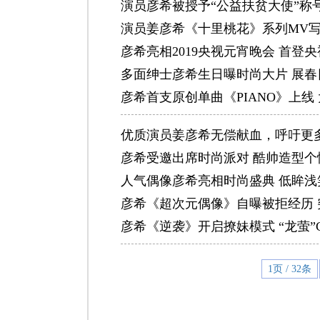
演员彦希被授予“公益扶贫大使”称
演员姜彦希《十里桃花》系列MV
彦希亮相2019央视元宵晚会 首登
多面绅士彦希生日曝时尚大片 展春
彦希首支原创单曲《PIANO》上线
优质演员姜彦希无偿献血，呼吁更
彦希受邀出席时尚派对 酷帅造型个
人气偶像彦希亮相时尚盛典 低眸浅
彦希《超次元偶像》自曝被拒经历 
彦希《逆袭》开启撩妹模式 “龙萤”
1页 / 32条