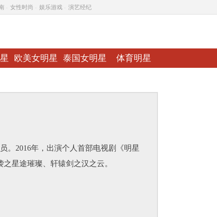
南
-
女性时尚
-
娱乐游戏
-
演艺经纪
星
欧美女明星
泰国女明星
体育明星
员。2016年，出演个人首部电视剧《明星
袭之星途璀璨、轩辕剑之汉之云。