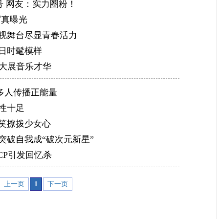
号 网友：实力圈粉！
写真曝光
央视舞台尽显青春活力
日时髦模样
 大展音乐才华
多人传播正能量
性十足
笑撩拨少女心
突破自我成“破次元新星”
CP引发回忆杀
上一页
1
下一页