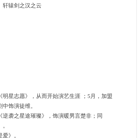
、轩辕剑之汉之云
明星志愿》，从而开始演艺生涯 ；5月，加盟
剧中饰演徒维。
《逆袭之星途璀璨》，饰演暖男言楚非；同
》。
是爱》。