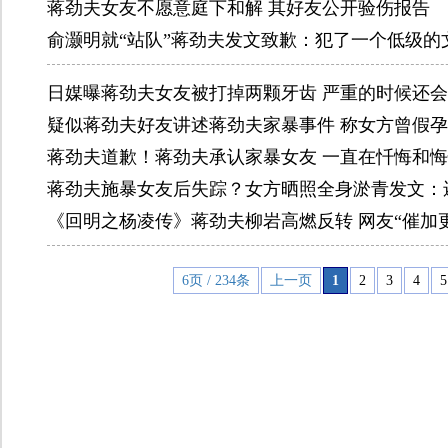
蒋劲夫女友不愿意庭下和解 其好友公开验伤报告
俞灏明就“站队”蒋劲夫发文致歉：犯了一个低级的
日媒曝蒋劲夫女友被打掉两颗牙齿 严重的时候还
疑似蒋劲夫好友讲述蒋劲夫家暴事件 称女方曾假
蒋劲夫道歉！蒋劲夫承认家暴女友 一直在忏悔和
蒋劲夫施暴女友后失踪？女方晒照全身淤青发文：
《回明之杨凌传》蒋劲夫柳岩高燃反转 网友“催加更
6页 / 234条
上一页
1
2
3
4
5