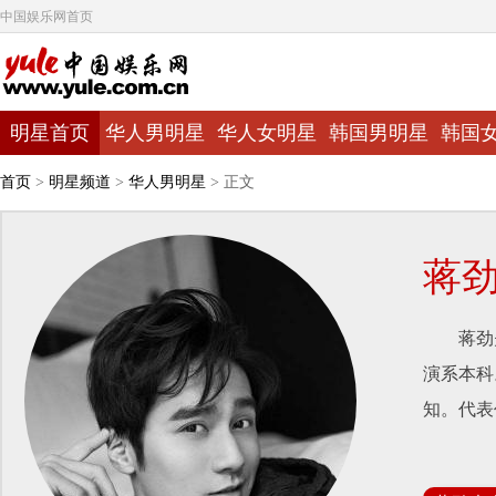
中国娱乐网首页
明星首页
华人男明星
华人女明星
韩国男明星
韩国
首页
>
明星频道
>
华人男明星
> 正文
蒋
蒋劲夫，
演系本科
知。代表