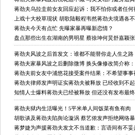
蒋劲夫乌拉圭前女友回应起诉：我不怕你或者任何
上戏十大校草现状 胡歌陆毅程韦然蒋劲夫境遇各
蒋劲夫今天有点忙 先曝家暴再曝新恋情？
盘点那些出生在湖南的男明星 蔡徐坤何炅舒嘉颖
蒋劲夫风波之后首发文：谁都不能替你走人生之路
蒋劲夫家暴风波之后删除微博 换头像修改简介称
蒋劲夫前女友中浦悠花接受案件结果：不希望事事
蒋劲夫律师发声明证实蒋劲夫被释放 已经收到不
知情人士爆料蒋劲夫已经被释放 但还没有发布最
蒋劲夫狱内生活曝光！5平米单人间饭菜有鱼有肉
胡歌谈及蒋劲夫陷舆论漩涡 蔡艺侬发声拒绝网络
蒋梦婕为声援蒋劲夫发文不当道歉：言语间有不妥