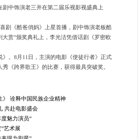
在剧中饰演老三并在第二届乐视影视盛典上
轻喜剧《酷爸俏妈》上星首播，剧中饰演老板酷
戏剧大赏”颁奖典礼上，李光洁凭借话剧《罗密欧
。
》。8月11日，主演的电影《使徒行者》正式
人秀《跨界歌王》的比赛，获得最具突破奖。
生》 诠释中国民族企业精神
 共赴电影盛会
年度魅力演员”
绽”艺术展
质表现力剧星”