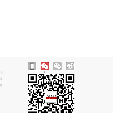
▲
讯
道
动