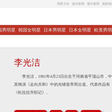
明星大全
-
娱乐新闻
-
图片新闻
-
观影指
国男明星
韩国女明星
日本男明星
日本女明星
欧美男明
李光洁
李光洁，1981年4月23日出生于河南省平顶山市，中
其饰演《走向共和》中的光绪皇帝而出道。代表作品有
《杜拉拉升职记》。