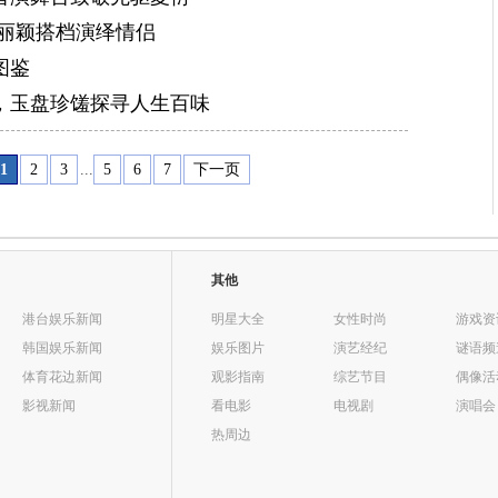
赵丽颖搭档演绎情侣
图鉴
，玉盘珍馐探寻人生百味
1
2
3
...
5
6
7
下一页
其他
港台娱乐新闻
明星大全
女性时尚
游戏资
韩国娱乐新闻
娱乐图片
演艺经纪
谜语频
体育花边新闻
观影指南
综艺节目
偶像活
影视新闻
看电影
电视剧
演唱会
热周边