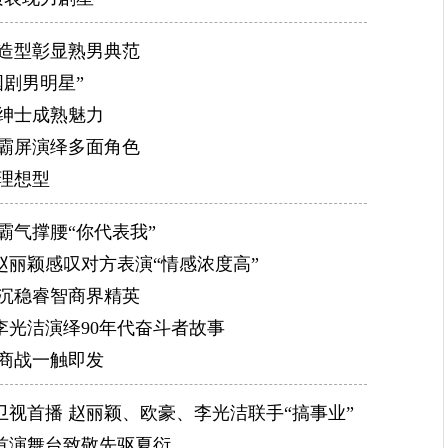
装造型彰显熟男典范
国剧男明星”
绅士成熟魅力
剧霸屏演绎多面角色
理想型
霸气撑腰“你代表我”
丽颖感叹对方表演“情感浓度高”
绎沉稳睿智商界精英
光洁演绎90年代奋斗者故事
情商战一触即发
卫视首播 赵丽颖、欧豪、李光洁联手“搞事业”
首演舞台致敬先驱夏衍