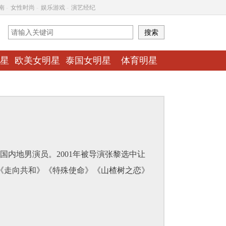
南
-
女性时尚
-
娱乐游戏
-
演艺经纪
星
欧美女明星
泰国女明星
体育明星
国内地男演员。2001年被导演张黎选中让
《走向共和》《特殊使命》《山楂树之恋》