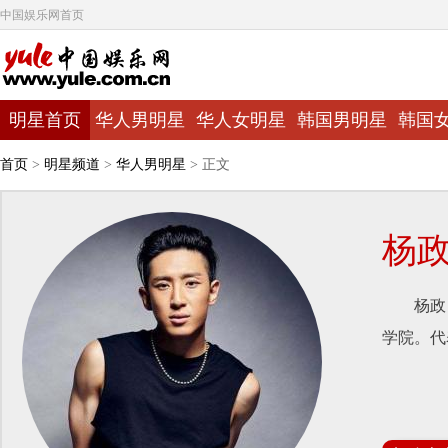
中国娱乐网首页
明星首页
华人男明星
华人女明星
韩国男明星
韩国
首页
>
明星频道
>
华人男明星
> 正文
杨
杨政（Y
学院。代