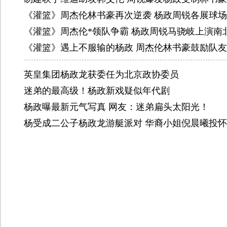
《灌篮》周杰伦林书豪再次逆袭 杨政周锐各展球
《灌篮》周杰伦*领队争霸 杨政周锐马骁岐上演南
《灌篮》遇上不服输的杨政 周杰伦林书豪鼓励队
英皇集团杨政龙获委任为北京政协委员
迷弟的最高级！杨政新戏疑似年代剧
杨政曝最新元气写真 网友：迷弟扁头太阳光！
杨受成二公子杨政龙游艇派对 华裔小姐倪晨曦投