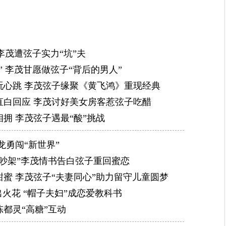
李茂遭弦子实力“坑”夫
 李茂甘愿做弦子“背后的男人”
玩心跳 李茂弦子缘聚《黄飞鸿》重现经典
直白回应 李茂讨好美女房客惹弦子吃醋
拥 李茂弦子遇最“酸”挑战
龙勇闯“新世界”
吵架”李茂情书告白弦子重回蜜恋
蜜 李茂弦子“夫妻同心”助力留守儿童圆梦
火花 “帽子夫妇”成恋爱教科书
都灵“高糖”互动