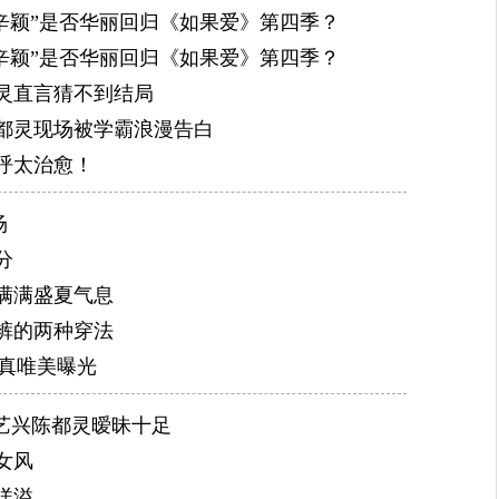
“辛颖”是否华丽回归《如果爱》第四季？
“辛颖”是否华丽回归《如果爱》第四季？
灵直言猜不到结局
都灵现场被学霸浪漫告白
呼太治愈！
场
分
满满盛夏气息
裤的两种穿法
幻写真唯美曝光
张艺兴陈都灵暧昧十足
女风
洋溢