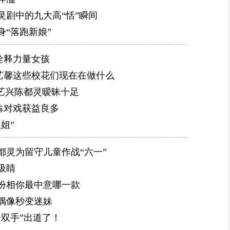
灵剧中的九大高“恬”瞬间
身“落跑新娘”
诠释力量女孩
艺馨这些校花们现在在做什么
张艺兴陈都灵暧昧十足
犇对戏获益良多
姐”
都灵为留守儿童作战“六一”
吸睛
扮相你最中意哪一款
偶像秒变迷妹
一双手”出道了！