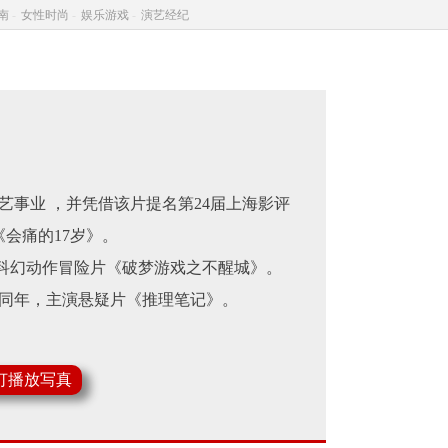
南
-
女性时尚
-
娱乐游戏
-
演艺经纪
艺事业 ，并凭借该片提名第24届上海影评
会痛的17岁》。
演科幻动作冒险片《破梦游戏之不醒城》。
；同年，主演悬疑片《推理笔记》。
灯播放写真