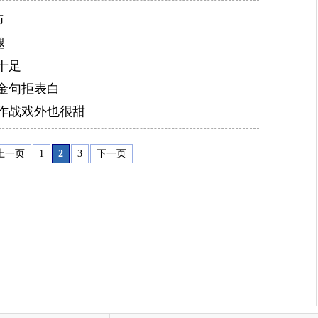
师
腿
十足
金句拒表白
作战戏外也很甜
上一页
1
2
3
下一页