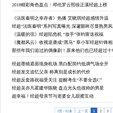
2018精彩角色盘点：邓伦罗云熙徐正溪经超上榜
《法医秦明之幸存者》热播 艾晓琪经超感情升温
经超“法医秦明”系列写真曝光 深邃眼眸尽显熟男风
《温暖的弦》经超陷危机 “放手”张钧甯送祝福
《魔都风云》收视逆袭成“黑马” 章小军经超针锋相
那些年我们追过的偶像剧！原来他们也已经超过十
经超墨镜遮面现身机场 黑白配简约低调气场全开
经超发文追忆父亲 称离别是成长的代价
经超反套路祝福受关注 提醒考生“不要全选C”
经超吴亦凡霍建华陈晓 盘点光头也很帅的男星
超幸福！经超母亲节与老婆女儿甜蜜互动
3页 / 82条
上一页
1
2
3