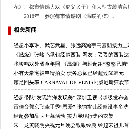
花》、都市情感大戏《虎父犬子》和大型古装清宫
2018年，参演都市情感剧《温暖的弦》。
相关新闻
经超小李琳、武艺武星、张远高瀚宇高嘉朗接力上
《燃烧》张峻鸣承包经超西装 网友：妥妥的西装
张峻鸣戏外晒童年照 《燃烧》与经超组“憨憨兄弟”
朴有天豪宅被申请拍卖 债务总额已经超过50韩元
赚足回头率 CARNAVAL DE VENISE(威尼斯
经超带队“发现海洋发现美” 深圳卫视《超级发布会
雷佳音郭京飞牵手秀“恩爱” 张钧甯让经超没事多洗
经超参加品牌开幕活动 实力展现行走的衣架
朱一龙黄晓明央视元旦晚会致敬经典 经超宋祖儿