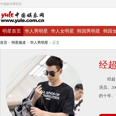
中国娱乐网首页
明星首页
华人男明星
华人女明星
韩国男明星
韩国
首页
>
明星频道
>
华人男明星
> 正文
经
经超，1
演员。2
的十年、