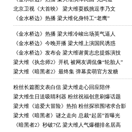
北京卫视《大首映》 梁大维耍贱挑逗李乃文
《金水桥边》热播 梁大维化身特工“老鹰”
《金水桥边》热播 梁大维冷峻出场英气逼人
《金水桥边》今晚开播 梁大维上演国民诱惑
《金水桥边》发布会 梁大维谢黄志忠提炼演技
梁大维《执念师2》开机 被网友调侃像“轮胎人”
梁大维《暗黑者2》最终集 弹幕卖萌官方发糖
粉丝长篇图文表白信 梁大维走心回应陪伴
梁大维生日送吸睛利器 粉丝祝福创意刷爆话题
梁大维《追爱大冒险》热拍 粉丝探班围堵求合影
梁大维《暗黑者》谜之走向 总裁“起居”首曝光
《暗黑者2》秒破7亿 梁大维人气爆棚排名居高