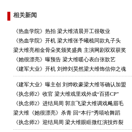
相关新闻
《热血学院》热拍 梁大维清晨开工很敬业
《热血学院》开机 梁大维张予曦梳同款丸子头
梁大维亮相金骨朵奖颁奖盛典 主演网剧双双获奖
《她很漂亮》曝预告 梁大维暖心表白张歆艺
《建军大业》开机 刘烨刘昊然梁大维饰信仰之魂
《建军大业》曝主创 刘烨欧豪梁大维等确认加盟
《执念师2》收官 梁大维戏里戏外成“百搭CP”
《执念师2》进结局周 郭京飞梁大维调戏飚眉毛
梁大维《她很漂亮》杀青 回“本行”秀嘻哈舞蹈
《执念师2》迎结局周 梁大维眼眶微红演技炸裂