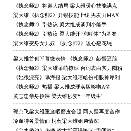
《执念师2》将迎大结局 梁大维暖心技能满点
梁大维《执念师2》开锁技能上线 男友力MAX
《执念师2》引热议 梁大维成谈判小能手
《执念师2》引热议 梁大维开“咆哮体”为基友
梁大维变身女儿奴 《执念师2》暖心翻花绳
梁大维首创弹幕微表情 《执念师2》献懵逼脸
《执念师2》梁大维呆萌撩妹 台词表白实力圈粉
《她很漂亮》曝海报 梁大维嘻哈扮相眼神犀利
《执念师2》热播 梁大维成现实版哆啦A梦
黄志忠亲身授课 梁大维秒变“一年级生”
郭京飞梁大维重逢晒磨皮合照 两人疑再度合作
冷血特务柔情面 柯蓝梁大维姐弟情深
《金水桥边》热播 梁大维演绎民国“无间道”