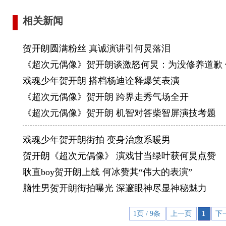
相关新闻
贺开朗圆满粉丝 真诚演讲引何炅落泪
《超次元偶像》贺开朗谈激怒何炅：为没修养道歉
戏魂少年贺开朗 搭档杨迪诠释爆笑表演
《超次元偶像》贺开朗 跨界走秀气场全开
《超次元偶像》贺开朗 机智对答柴智屏演技考题
戏魂少年贺开朗街拍 变身治愈系暖男
贺开朗《超次元偶像》 演戏甘当绿叶获何炅点赞
耿直boy贺开朗上线 何冰赞其“伟大的表演”
脑性男贺开朗街拍曝光 深邃眼神尽显神秘魅力
1页 / 9条
上一页
1
下