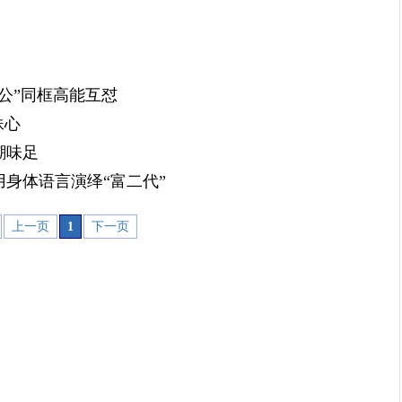
公”同框高能互怼
妹心
潮味足
身体语言演绎“富二代”
上一页
1
下一页