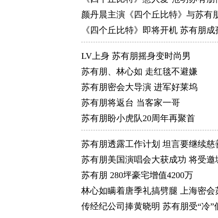
颜丹晨主演《四个丘比特》与苏有
《四个丘比特》即将开机 苏有朋成
LV上身 苏有朋摇身变时尚男
苏有朋、林心如 走红毯不避嫌
苏有朋密会大导演 进军好莱坞
苏有朋将返台 当客家一哥
苏有朋盼小虎队20周年再聚首
苏有朋透露工作计划 坦言要继续慈
苏有朋美国演唱会大获成功 将受邀
苏有朋 280坪豪宅增值4200万
林心如瞒着唐季礼搞劈腿 上海密会
传经纪公司捧黄晓明 苏有朋受“冷”