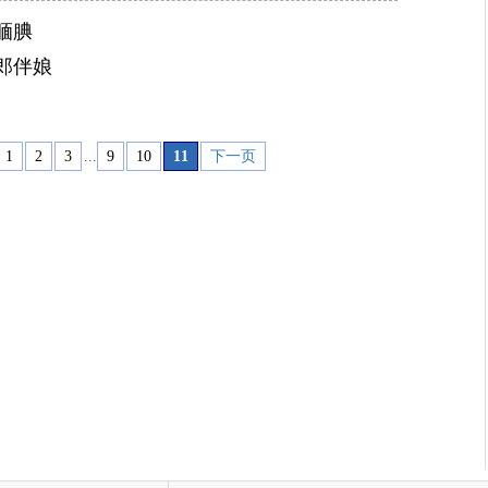
腼腆
郎伴娘
1
2
3
...
9
10
11
下一页