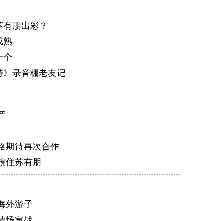
苏有朋出彩？
成熟
一个
特》录音棚老友记
产
格期待再次合作
糗住苏有朋
海外游子
情场宣战