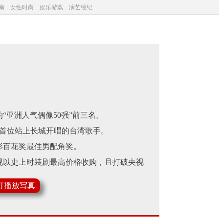
南
-
女性时尚
-
娱乐游戏
-
演艺经纪
。
“亚洲人气偶像50强”前三名。
为首位站上长城开唱的台湾歌手。
影百花奖最佳男配角奖。
视以史上时装剧最高价格收购，且打破央视
灯播放写真
耳》提名台湾金马奖。