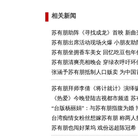
相关新闻
苏有朋助阵《寻找成龙》首映 新曲
苏有朋出席活动现场火爆 小朋友助
苏有朋坐拥香车美女 回忆吃豆包年
苏有朋清爽亮相晚会 穿绿衣呼吁环
张涵予苏有朋抵制人口贩卖 为中国
苏有朋拜师李倩《将计就计》演绎
《热爱》今晚登陆吉视都市频道 苏
“台版杨丽娟”：与苏有朋指腹为婚
台湾痴情女粉丝想嫁苏有朋 称两人
苏有朋也闯好莱坞 戏份远超陈冠希