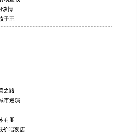
朋谈情
孩子王
善之路
城市巡演
苏有朋
低价唱夜店