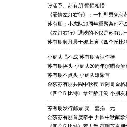
张涵予、苏有朋 惺惺相惜
《爱情左灯右行》：一打型男凭何
苏有朋：小虎队20周年重聚条件不
《左灯右行》遭殃的不仅是苏有朋
苏有朋颜丹晨于娜上演《四个丘比
小虎队唱不成 苏有朋否认作梗
苏有朋摇头 小虎队20周年演唱会流
苏有朋不点头 小虎队难聚首
金莎苏有朋共圆中秋夜 五阿哥金格
《四个丘比特》拿年龄开涮 小朋友
苏有朋发行邮票 卖一套捐一元
金莎苏有朋首度牵手 共圆中秋献歌
《四个丘比特》惹人爱 范明苏有朋