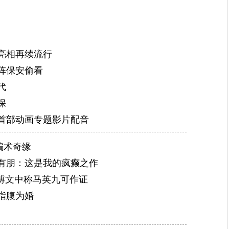
亮相再续流行
阵保安偷看
代
保
首部动画专题影片配音
骗术奇缘
有朋：这是我的疯癫之作
 博文中称马英九可作证
指腹为婚