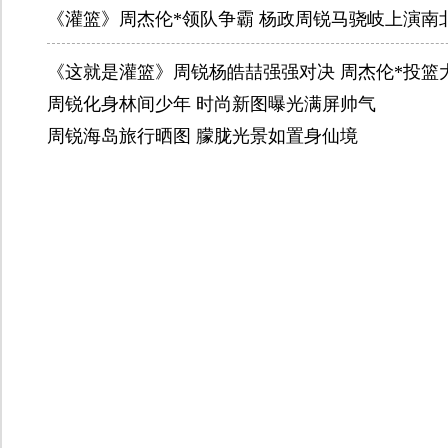
《灌篮》周杰伦*领队争霸 杨政周锐马骁岐上演南
《这就是灌篮》周锐杨皓喆强强对决 周杰伦*投篮
周锐化身林间少年 时尚新图曝光满屏帅气
周锐海岛旅行晒图 朦胧光景如置身仙境