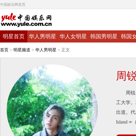
中国娱乐网首页
明星首页
华人男明星
华人女明星
韩国男明星
韩国
首页
>
明星频道
>
华人男明星
> 正文
周
周锐，1
工大学。
出道。代
Island