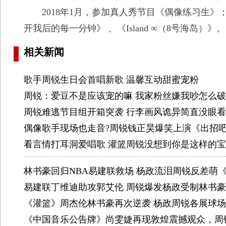
2018年1月，参加真人秀节目《偶像练习生》
开我后的每一分钟》 、《Island ∞（8号海岛）》。
相关新闻
歌手周锐生日会首唱新歌 温馨互动甜蜜宠粉
周锐：爱豆不是应该宠的嘛 我家粉丝嫌我吵怎么破
周锐难逃节目组开箱突袭 行李画风诡异简直没眼看
偶像歌手现场也走音?周锐钱正昊爆笑上演《出招吧
看言情打耳洞爱唱歌 灌篮周锐没想到你是这样的
林书豪回归NBA易建联救场 杨政流泪周锐反差萌
易建联丁维迪助攻郭艾伦 周锐爆发杨政受制林书
《灌篮》周杰伦林书豪再次逆袭 杨政周锐各展球
《中国音乐公告牌》尚雯婕再现敦煌震撼观众，周锐