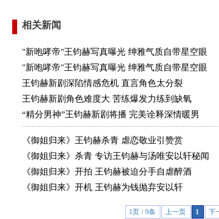
相关新闻
"新咆哮帝"王钧赫写真曝光 绅雅气质自带星空眼
"新咆哮帝"王钧赫写真曝光 绅雅气质自带星空眼
王钧赫新剧深陷情感危机 直言角色太分裂
王钧赫新剧角色难度大 苦练爆发力练到缺氧
“精分男神”王钧赫新剧将播 完美诠释深情暖男
《御姐归来》王钧赫杀青 虐恋敬业引赞赏
《御姐归来》杀青 专访王钧赫与汤唯安以轩秘闻
《御姐归来》开拍 王钧赫被迫分手自虐醉酒
《御姐归来》开机 王钧赫为钱抛弃安以轩
1页 / 9条
上一页
1
下