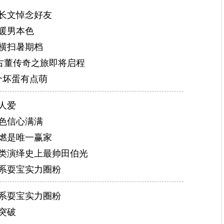
发长文悼念好友
暖男本色
横扫暑期档
秘古董传奇之旅即将启程
个坏蛋有点萌
人爱
色信心满满
燃是唯一赢家
另类演绎史上最帅田伯光
系耍宝实力圈粉
系耍宝实力圈粉
突破