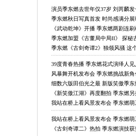
演员季东燃去世年仅37岁 刘芮麟
季东燃秋日写真首发 时尚感满分展
《武动乾坤》开播 季东燃两剧连刷
季东燃加盟《古董局中局II》 探
季东燃《古剑奇谭2》独领风骚 这
39度青春热播 季东燃花式演绎人见
风暴舞开机发布会 季东燃挑战新角
细数六版田伯光之最 新版笑傲季东
《新笑傲江湖》再度翻拍 季东燃
我站在桥上看风景发布会 季东燃萌
我站在桥上看风景发布会 季东燃萌
《古剑奇谭二》热拍 季东燃演技获