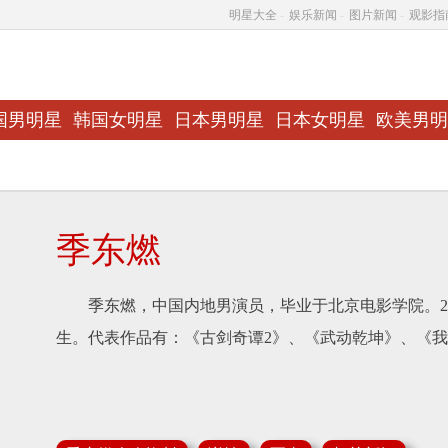
明星大全
-
娱乐新闻
-
图片新闻
-
观影指
国男明星
韩国女明星
日本男明星
日本女明星
欧美男明
季东燃
季东燃，中国内地男演员，毕业于北京电影学院。20
生。代表作品有：《古剑奇谭2》、《武动乾坤》、《我