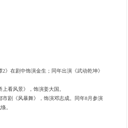
谭2》在剧中饰演金生；同年出演《武动乾坤》
桥上看风景》，饰演姜大国。
都市剧《风暴舞》，饰演邓志成。同年8月参演
成绦。