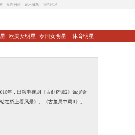
南
-
女性时尚
-
娱乐游戏
-
演艺经纪
星
欧美女明星
泰国女明星
体育明星
16年，出演电视剧《古剑奇谭2》饰演金
站在桥上看风景》、《古董局中局II》。