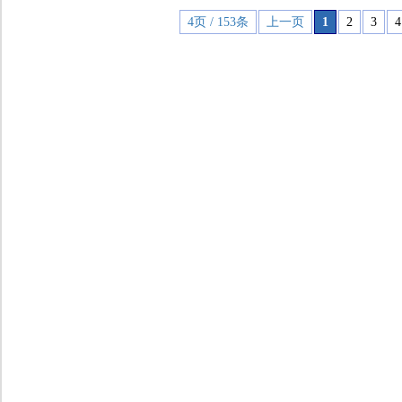
4页 / 153条
上一页
1
2
3
4