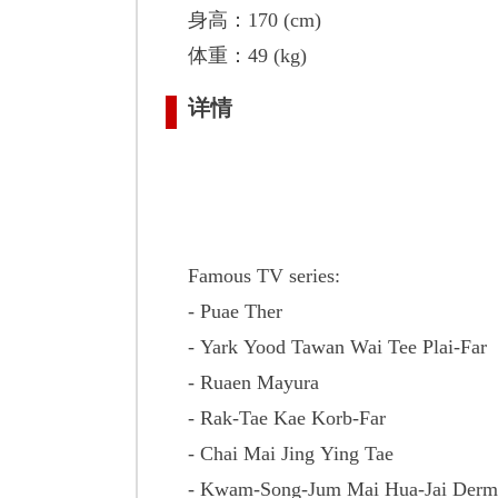
身高：170 (cm)
体重：49 (kg)
详情
Famous TV series:
- Puae Ther
- Yark Yood Tawan Wai Tee Plai-Far
- Ruaen Mayura
- Rak-Tae Kae Korb-Far
- Chai Mai Jing Ying Tae
- Kwam-Song-Jum Mai Hua-Jai Derm