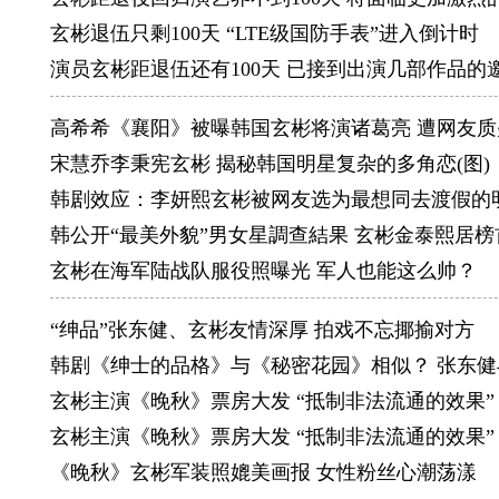
是最喜欢
玄彬退伍只剩100天 “LTE级国防手表”进入倒计时
守人员。
演员玄彬距退伍还有100天 已接到出演几部作品的
Girl F
自从入演
高希希《襄阳》被曝韩国玄彬将演诸葛亮 遭网友质
所以还不
宋慧乔李秉宪玄彬 揭秘韩国明星复杂的多角恋(图)
Home（
韩剧效应：李妍熙玄彬被网友选为最想同去渡假的
父母搬到
韩公开“最美外貌”男女星調查結果 玄彬金泰熙居榜
不要有误
玄彬在海军陆战队服役照曝光 军人也能这么帅？
忘了确切
“绅品”张东健、玄彬友情深厚 拍戏不忘揶揄对方
Money
韩剧《绅士的品格》与《秘密花园》相似？ 张东健
好象还没
玄彬主演《晚秋》票房大发 “抵制非法流通的效果”
从她那里
玄彬主演《晚秋》票房大发 “抵制非法流通的效果”
Name（
《晚秋》玄彬军装照媲美画报 女性粉丝心潮荡漾
金泰平，