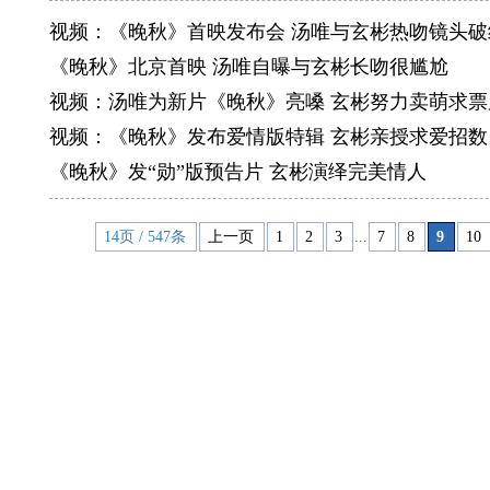
的意思，
视频：《晚秋》首映发布会 汤唯与玄彬热吻镜头破
Oscar 
《晚秋》北京首映 汤唯自曝与玄彬长吻很尴尬
是未来的
视频：汤唯为新片《晚秋》亮嗓 玄彬努力卖萌求票
演员这个
视频：《晚秋》发布爱情版特辑 玄彬亲授求爱招数
自己的人
《晚秋》发“勋”版预告片 玄彬演绎完美情人
Skin（
最有自信
14页 / 547条
上一页
1
2
3
...
7
8
9
10
是睡出来
Tutor
读高中2
前辈们都
来说都是
曾获奖项:
MBC放送