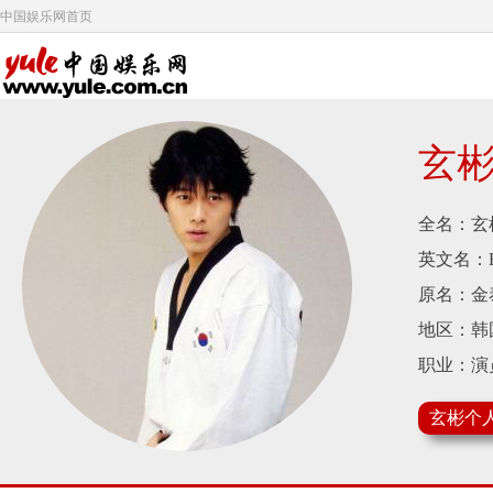
中国娱乐网首页
玄
全名：玄
英文名：Hy
原名：金
地区：韩
职业：演
生日：1982
玄彬个
身高：184
体重：74 