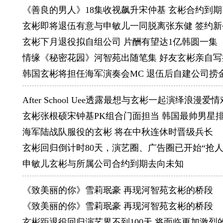
名字，虽
《善良的男人》18集收视飙升宋仲基 玄彬合约到
一切事物
玄彬即将退伍有意与申敏儿一同脱离张东健 签约新
Charac
玄彬下月退役拟自组公司 片酬有望达1亿韩圆一集
怕和生人
情缘《秘密花园》河智苑出随笔集 好友玄彬亲自写
是能成为
韩国玄彬将担任海军演奏会MC 退伍后自建公司捞
Digita
After School Uee透露最想与玄彬一起演绎浪漫爱情
据说DC
玄彬张根硕宋钟基PK组合门面担当 韩国最帅男星
人，但是
海军陆战队服役的玄彬 将在中秋连休时晋级兵长
出好看的
玄彬回归倒计时80天，演艺圈、广告圈已开始“抢人
E-mai
申敏儿玄彬与所属公司合约到期去向未知
我非常喜
还一一都
《致美丽的你》雪莉珉豪 再现河智苑玄彬的桥段
有。可能
《致美丽的你》雪莉珉豪 再现河智苑玄彬的桥段
Footba
玄彬距退役回归演艺界不到100天 将面临更加激烈