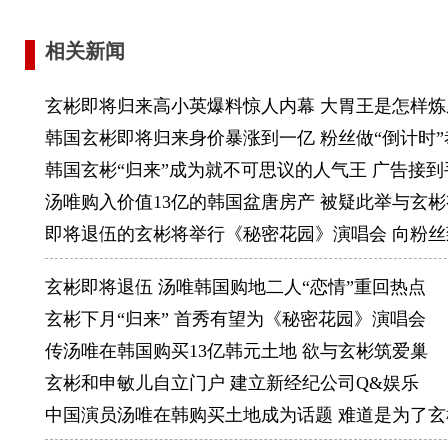
血型：O 
个人简介
相关新闻
就像英国
玄彬即将归来高小英爆料惊人内幕 大胃王是怎样炼
员，仅仅
韩国玄彬即将归来身价暴涨到一亿 粉丝做“倒计时”
MBC的
韩国玄彬“归来”成为就不可思议的人气王 广告接到
作品。玄
汤唯购入价值13亿的韩国盆唐房产 被疑此举与玄
在背后的
即将退伍的玄彬将举行《秘密花园》演唱会 向粉丝
Actor
在高中一
玄彬即将退伍 汤唯韩国购地二人“恋情”重回热点
的梦想。
玄彬下月“归来” 首秀有望为《秘密花园》演唱会
没有能倔
传汤唯在韩国购买13亿韩元土地 欲与玄彬筑爱巢
是考上了
玄彬和申敏儿自立门户 建立新经纪公司Q&娱乐
Bodygu
中国演员汤唯在韩购买土地成为话题 难道是为了玄
这是在代