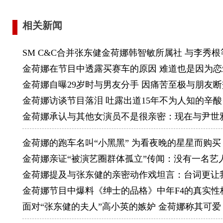
2001
2002
相关新闻
电影作品
SM C&C合并张东健金荷娜韩智敏所属社 与李秀
1998年《
金荷娜在节目中透露买赛车的原因 难道也是因为恋
1999
金荷娜自曝29岁时与男友分手 因痛苦至极与朋友
2000
金荷娜访谈节目落泪 吐露出道15年不为人知的辛酸
《同龄家
金荷娜承认与其他女演员不是很亲密：现在与尹世
《冰雨》
MTV作
金荷娜的跑车名叫“小黑黑” 为看夜晚的星星而购买
曹成模的《T
金荷娜亲证“被演艺圈群体孤立”传闻：没有一名艺
Positio
金荷娜提及与张东健的亲密动作戏坦言：台词更让
广告作品
金荷娜节目中爆料《绅士的品格》中年F4的真实性
1999年－
面对“张东健的夫人”高小英的嫉妒 金荷娜称其可爱
2000年