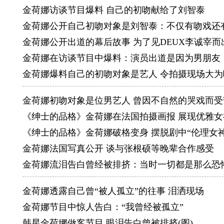
服装代言(
金荷娜访谈节目爆料 自己的初吻献给了刘智泰
2001年－
金荷娜公开自己初吻对象是刘智泰：不仅有吻戏还
2002年
金荷娜公开出道的幕后故事 为了见DEUX李诚宰而
爱好：
金荷娜在访谈节目中爆料：演员出道是因为男朋友
嗜好：旅
金荷娜爆料自己的初吻对象是艺人 令拍摄现场大为
个性：直
金荷娜初吻对象是位男艺人 曾因不自然的哭戏而受
宗教信仰
《绅士的品格》金荷娜在法国拍摄画报 展现优雅女
家庭成员
《绅士的品格》金荷娜破格变身 摆脱剧中“伦理女神
酒量：一
金荷娜法国写真公开 谈与张根硕等晚辈合作感受
解压法：
金荷娜流泪告白曾经被排挤：当时一切都是那么恐
理想伴侣
最讨厌的
金荷娜透露自己曾“被人孤立”的往事 泪洒现场
喜爱的电
金荷娜节目中惊人告白：“我曾经被孤立”
喜欢的食
韩星金荷娜做客节目 眼泪告白曾被排挤(图)