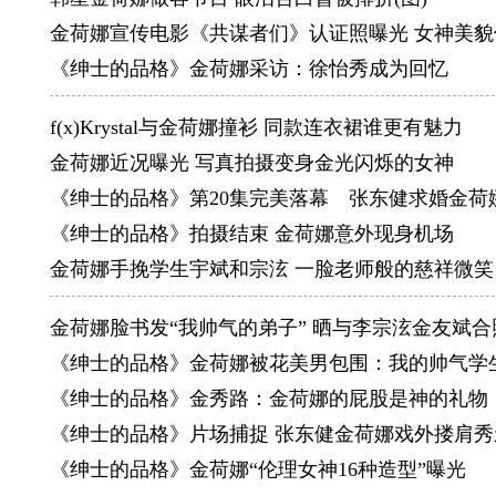
喜欢的品牌
金荷娜宣传电影《共谋者们》认证照曝光 女神美貌
首次亮相
《绅士的品格》金荷娜采访：徐怡秀成为回忆
f(x)Krystal与金荷娜撞衫 同款连衣裙谁更有魅力
金荷娜近况曝光 写真拍摄变身金光闪烁的女神
《绅士的品格》第20集完美落幕 张东健求婚金荷
《绅士的品格》拍摄结束 金荷娜意外现身机场
金荷娜手挽学生宇斌和宗泫 一脸老师般的慈祥微笑
金荷娜脸书发“我帅气的弟子” 晒与李宗泫金友斌合
《绅士的品格》金荷娜被花美男包围：我的帅气学
《绅士的品格》金秀路：金荷娜的屁股是神的礼物
《绅士的品格》片场捕捉 张东健金荷娜戏外搂肩秀
《绅士的品格》金荷娜“伦理女神16种造型”曝光