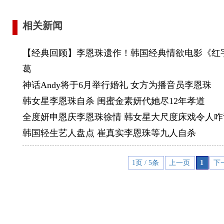
入演艺界
的处女作
相关新闻
1998
【经典回顾】李恩珠遗作！韩国经典情欲电影《红
影视圈赞
葛
还出演了
神话Andy将于6月举行婚礼 女方为播音员李恩珠
1999
韩女星李恩珠自杀 闺蜜金素妍代她尽12年孝道
引了很多
全度妍申恩庆李恩珠徐情 韩女星大尺度床戏令人咋
1999年
韩国轻生艺人盘点 崔真实李恩珠等九人自杀
起众多电
技，让评
1页 / 5条
上一页
1
下
2000
秘、迷人
（最佳新人
2001