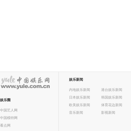
娱乐新闻
内地娱乐新闻
港台娱乐新闻
日本娱乐新闻
韩国娱乐新闻
娱乐圈
欧美娱乐新闻
体育花边新闻
中国艺人网
音乐新闻
影视新闻
中国模特网
看点网