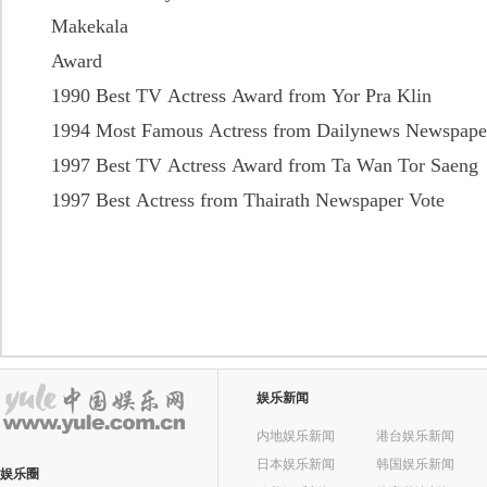
Makekala
Award
1990 Best TV Actress Award from Yor Pra Klin
1994 Most Famous Actress from Dailynews Newspape
1997 Best TV Actress Award from Ta Wan Tor Saeng
1997 Best Actress from Thairath Newspaper Vote
娱乐新闻
内地娱乐新闻
港台娱乐新闻
日本娱乐新闻
韩国娱乐新闻
娱乐圈