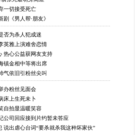
弃一切接受死亡
新剧《男人帮·朋友》
是否为杀人犯成迷
与李英雅上演难舍恋情
 热心公益获网友支持
海镇金相中等将出席
帅气依旧引粉丝尖叫
举办粉丝见面会
病床上生死未卜
笑自拍显温暖笑容
纪公司回应接到片约暂未答应
 说出虐心台词“要杀就杀我这种坏家伙”