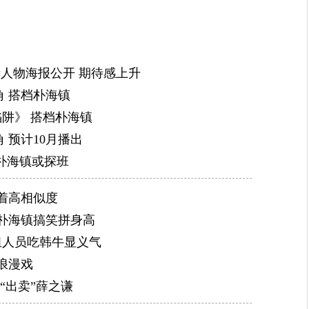
得各种表扬，朴海镇成功并完美的从国民年下男变身成
认可。
2009年，与蔡贞安、崔哲浩、赵允熙等主演的电视
赫人物海报公开 期待感上升
族诞生》。
 搭档朴海镇
2010年朴海镇开始将演艺事业发展到日本，在日本
陷阱》 搭档朴海镇
的设计、还出了自己的单曲，一时成为韩流代表人物。
 预计10月播出
2011年，朴海镇来到中国，接连接演了两部中国电
友朴海镇或探班
活》。
2012年，朴海镇时隔三年重返韩国影视圈，接拍了
着高相似度
海》，首登大荧幕。该片预计于2012年秋季在日韩两国
朴海镇搞笑拼身高
2013年12月，朴海镇与全智贤、金秀贤、刘仁娜主演
组人员吃韩牛显义气
镇与李钟硕、姜素拉主演电视剧《Doctor异乡人》。2
浪漫戏
经主演电视剧《奶酪陷阱》，饰演刘正。
“出卖”薛之谦