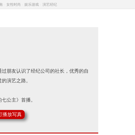
南
-
女性时尚
-
娱乐游戏
-
演艺经纪
通过朋友认识了经纪公司的社长，优秀的自
过的演艺之路。
的七公主》首播。
比天高比地厚》在韩国首播，在剧中与韩孝
灯播放写真
之东》，从开拍之初的种种质疑，到拍后获