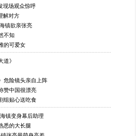
引发现场观众惊呼
理解对方
朴海镇欲亲张亮
然不知
雅的可爱女
大道》
》危险镜头亲自上阵
称赞中国很漂亮
剧组贴心送吃食
朴海镇变身幕后助理
熟悉的大长腿
海镇张亮最萌身高差