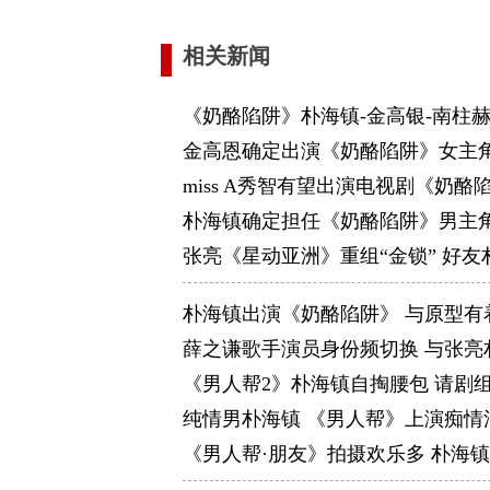
相关新闻
《奶酪陷阱》朴海镇-金高银-南柱
金高恩确定出演《奶酪陷阱》女主角
miss A秀智有望出演电视剧《奶酪
朴海镇确定担任《奶酪陷阱》男主角
张亮《星动亚洲》重组“金锁” 好
朴海镇出演《奶酪陷阱》 与原型有
薛之谦歌手演员身份频切换 与张亮
《男人帮2》朴海镇自掏腰包 请剧
纯情男朴海镇 《男人帮》上演痴情
《男人帮·朋友》拍摄欢乐多 朴海镇