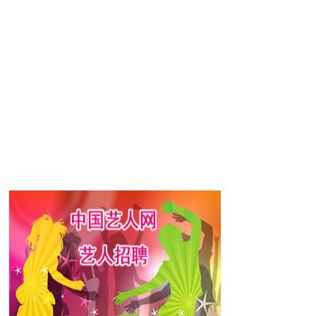
为反派冷血男，作为一名真正的演员得到了
剧《热血商人》首播。同年，出演综艺《家
举办了粉丝会、代言了化妆品、参与了饰品
视剧《多多的婚事》和《另一种灿烂生
由著名导演金正权执导的浪漫爱情片《雪
同步上映。
电视剧《来自星星的你》。2014年，朴海
016年1月，朴海镇与金高银、徐康俊、李圣