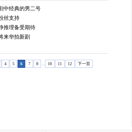
剧中经典的男二号
粉丝支持
静推理备受期待
月将来华拍新剧
4
5
6
7
8
...
10
11
12
下一页