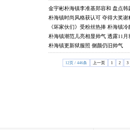
金宇彬朴海镇李准基郑容和 盘点韩
朴海镇时尚风格获认可 夺得大奖谢
《坏家伙们》受粉丝热捧 朴海镇冷
朴海镇潮范儿亮相显帅气 透露11
朴海镇更新狱服照 侧颜仍旧帅气
12页 / 446条
上一页
1
2
3