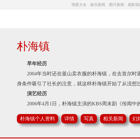
明星大全
-
娱乐新闻
-
图片新闻
-
观影指
朴海镇
早年经历
2004年当时还在釜山卖衣服的朴海镇，在去首尔时
身条件吸引了社长的注意，就这样朴海镇开始了从没想
演艺经历
2006年4月1日，朴海镇主演的KBS周末剧《传闻中
2007年1月15日，与韩孝珠等主演的KBS电视剧《
朴海镇个人资料
详情
写真
相关新闻
幻
珠饰演情侣。
2008年朴海镇出演了对自己很重要的的作品《伊甸