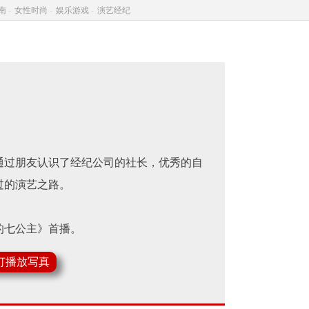
南
-
女性时尚
-
娱乐游戏
-
演艺经纪
通过朋友认识了经纪公司的社长，优秀的自
过的演艺之路。
的七公主》首播。
比天高比地厚》在韩国首播，在剧中与韩孝
灯播放写真
之东》，从开拍之初的种种质疑，到拍后获