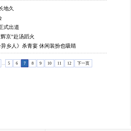
长地久
会
正式出道
“辉京”赴汤蹈火
or异乡人》杀青宴 休闲装扮也吸睛
...
5
6
7
8
9
10
11
12
下一页