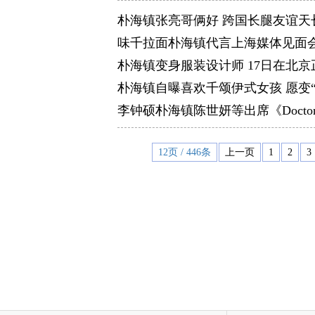
朴海镇张亮哥俩好 跨国长腿友谊天
味千拉面朴海镇代言上海媒体见面
朴海镇变身服装设计师 17日在北京
朴海镇自曝喜欢千颂伊式女孩 愿变
李钟硕朴海镇陈世妍等出席《Doct
12页 / 446条
上一页
1
2
3