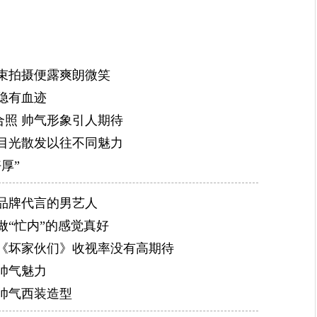
得各种表扬，朴海镇成功并完美的从国民年下男变身成
认可。
2009年，与蔡贞安、崔哲浩、赵允熙等主演的电视
束拍摄便露爽朗微笑
族诞生》。
隐有血迹
2010年朴海镇开始将演艺事业发展到日本，在日本
照 帅气形象引人期待
的设计、还出了自己的单曲，一时成为韩流代表人物。
目光散发以往不同魅力
2011年，朴海镇来到中国，接连接演了两部中国电
厚”
活》。
2012年，朴海镇时隔三年重返韩国影视圈，接拍了
品牌代言的男艺人
海》，首登大荧幕。该片预计于2012年秋季在日韩两国
做“忙内”的感觉真好
2013年12月，朴海镇与全智贤、金秀贤、刘仁娜主演
对《坏家伙们》收视率没有高期待
镇与李钟硕、姜素拉主演电视剧《Doctor异乡人》。2
帅气魅力
经主演电视剧《奶酪陷阱》，饰演刘正。
帅气西装造型