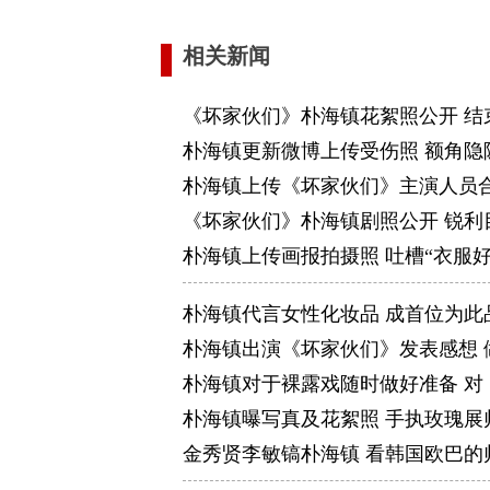
相关新闻
《坏家伙们》朴海镇花絮照公开 结
朴海镇更新微博上传受伤照 额角隐
朴海镇上传《坏家伙们》主演人员合
《坏家伙们》朴海镇剧照公开 锐利
朴海镇上传画报拍摄照 吐槽“衣服好
朴海镇代言女性化妆品 成首位为此
朴海镇出演《坏家伙们》发表感想 
朴海镇对于裸露戏随时做好准备 
朴海镇曝写真及花絮照 手执玫瑰展
金秀贤李敏镐朴海镇 看韩国欧巴的