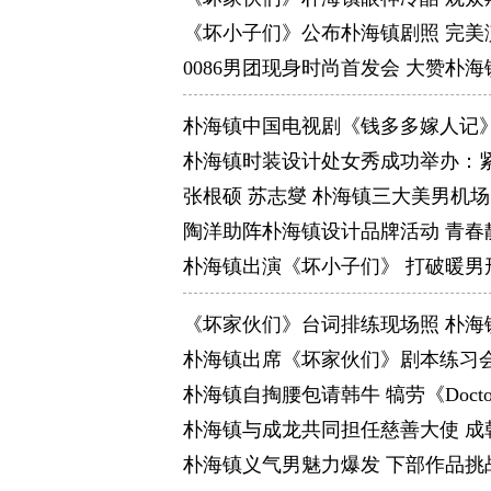
《坏小子们》公布朴海镇剧照 完美
0086男团现身时尚首发会 大赞朴
朴海镇中国电视剧《钱多多嫁人记
朴海镇时装设计处女秀成功举办：
张根硕 苏志燮 朴海镇三大美男机
陶洋助阵朴海镇设计品牌活动 青春
朴海镇出演《坏小子们》 打破暖男
《坏家伙们》台词排练现场照 朴海
朴海镇出席《坏家伙们》剧本练习
朴海镇自掏腰包请韩牛 犒劳《Doct
朴海镇与成龙共同担任慈善大使 成
朴海镇义气男魅力爆发 下部作品挑