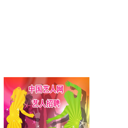
为反派冷血男，作为一名真正的演员得到了
剧《热血商人》首播。同年，出演综艺《家
举办了粉丝会、代言了化妆品、参与了饰品
视剧《多多的婚事》和《另一种灿烂生
由著名导演金正权执导的浪漫爱情片《雪
同步上映。
电视剧《来自星星的你》。2014年，朴海
016年1月，朴海镇与金高银、徐康俊、李圣