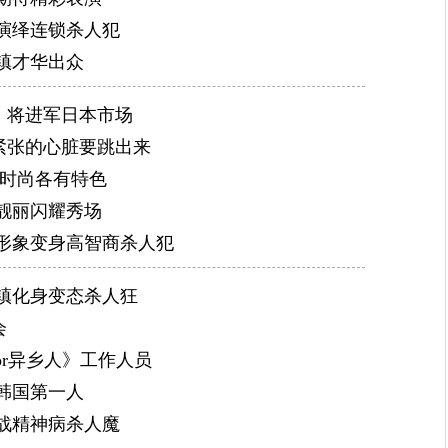
演绎连锁杀人犯
海镇才华出众
》将进军日本市场
紧张的心脏要跳出来
场时尚各有特色
靓丽闪耀秀场
形象变身高智商杀人犯
镇化身变态杀人狂
会
or异乡人》工作人员
韩国第一人
战精神病杀人魔