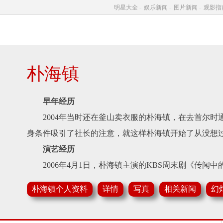
明星大全
-
娱乐新闻
-
图片新闻
-
观影指
朴海镇
早年经历
2004年当时还在釜山卖衣服的朴海镇，在去首尔时
身条件吸引了社长的注意，就这样朴海镇开始了从没想
演艺经历
2006年4月1日，朴海镇主演的KBS周末剧《传闻中
2007年1月15日，与韩孝珠等主演的KBS电视剧《
朴海镇个人资料
详情
写真
相关新闻
幻
珠饰演情侣。
2008年朴海镇出演了对自己很重要的的作品《伊甸