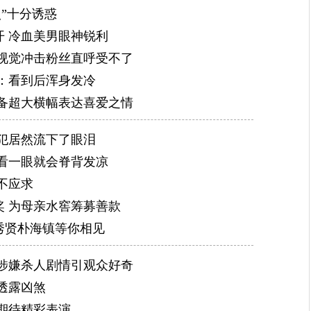
”十分诱惑
 冷血美男眼神锐利
视觉冲击粉丝直呼受不了
：看到后浑身发冷
备超大横幅表达喜爱之情
犯居然流下了眼泪
看一眼就会脊背发凉
不应求
 为母亲水窖筹募善款
秀贤朴海镇等你相见
涉嫌杀人剧情引观众好奇
透露凶煞
期待精彩表演