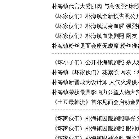
朴海镇代言大秀肌肉 与高俊熙“床照
《坏家伙们》朴海镇全新预告照公开
《坏家伙们》朴海镇满身血腥 强烈
《坏家伙们》朴海镇血染剧照 网友
朴海镇粉丝见面会座无虚席 粉丝准
《坏小子们》公开朴海镇剧照 杀人
朴海镇《坏家伙们》花絮照 网友：
朴海镇新晋成为设计师 人气火爆供
朴海镇荣获最具影响力公益人物大奖
《土豆最韩流》首尔见面会启动金
《坏家伙们》朴海镇囚服剧照曝光 
《坏家伙们》朴海镇囚服剧照 眼神
《坏家伙们》朴海镇眼神冷酷 观众