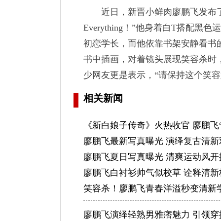
近日，新晋小鲜肉廖鹏飞发布了
Everything！”他身着白T搭
初恋学长，而他依靠书架安静看书
书中插画，对着镜头展现笑容杀时
少网友更是表示，“请保持这个笑容
相关新闻
《新白娘子传奇》火热收官 廖鹏飞
廖鹏飞最新写真曝光 演绎复古清新
廖鹏飞夏日写真曝光 清爽运动风开
廖鹏飞白衬衫帅气似校草 诠释清新
笑容杀！廖鹏飞青春洋溢秒变清新
廖鹏飞演绎轻熟男雅痞魅力 引领穿