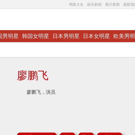
明星大全
-
娱乐新闻
-
图片新闻
-
观影指
国男明星
韩国女明星
日本男明星
日本女明星
欧美男明
廖鹏飞
廖鹏飞，演员