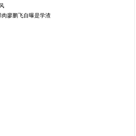
风
鲜肉廖鹏飞自曝是学渣