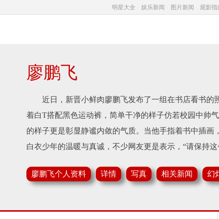
明星大全
-
娱乐新闻
-
图片新闻
-
观影指
廖鹏飞
近日，新晋小鲜肉廖鹏飞发布了一组在书店看书的照片，并表
着白T搭配黑色运动裤，简单干净的样子仿若校园中帅
的样子更是彰显静谧内敛的气质。当他手指着书中插画
白衣少年的温暖与真诚，不少网友更是表示，“请保持这
廖鹏飞个人资料
详情
写真
相关新闻
幻