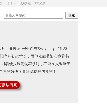
南
-
女性时尚
-
娱乐游戏
-
演艺经纪
示“书中自有Everything！”他身
气阳光的初恋学长，而他依靠书架安静看书
，对着镜头展现笑容杀时，不禁令人陶醉于
个笑容好吗？喜欢你这样的笑容！”
灯播放写真