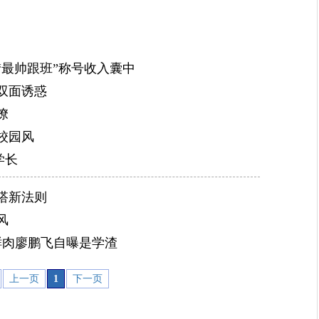
“最帅跟班”称号收入囊中
双面诱惑
撩
校园风
学长
搭新法则
风
鲜肉廖鹏飞自曝是学渣
上一页
1
下一页