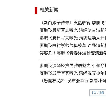
相关新闻
《新白娘子传奇》火热收官 廖鹏飞
廖鹏飞最新写真曝光 演绎复古清新
廖鹏飞夏日写真曝光 清爽运动风开
廖鹏飞白衬衫帅气似校草 诠释清新
笑容杀！廖鹏飞青春洋溢秒变清新
廖鹏飞演绎轻熟男雅痞魅力 引领穿
廖鹏飞最新写真曝光 演绎温暖少年
《恶魔校花2》发布会举行 新晋小
1页 / 8条