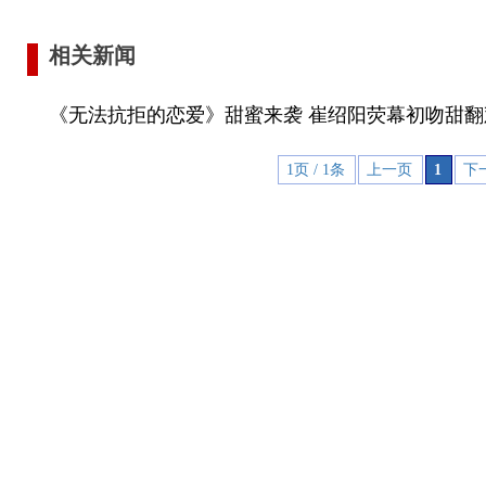
相关新闻
《无法抗拒的恋爱》甜蜜来袭 崔绍阳荧幕初吻甜翻
1页 / 1条
上一页
1
下