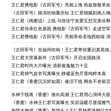
王仁君携电影《古田军号》亮相上海 热血致敬革命
《古田军号》路演吹响重庆站 王仁君细腻刻画人物
王仁君《闺蜜说》上线 与张佳宁友爱互怼完美诠释
王仁君传承红色基因 携电影《古田军号》走进空军
王仁君携电影《古田军号》亮相革命圣地西柏坡 
《古田军号》在福州吹响！王仁君带你重识真英雄
王仁君大荧幕新作《古田军号》开启全国路演
王仁君时尚大片曝光 清新俊逸魅力十足
王仁君帅气皮衣写真曝光 静谧蓝色尽显纯粹本真
王仁君《香蜜沉沉烬如霜》催泪下线 网友不舍留言
水神下线将《香蜜》推向高潮 王仁君用心演绎大获
《香蜜》水神王仁君写真曝光 笑容温暖尽显儒雅气
专情水神成《香蜜》新墙头？王仁君杨紫迷糊父女