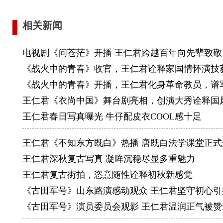
2018
相关新闻
电视剧《问苍茫》开播 王仁君跨越百年向先辈致敬
《战火中的青春》收官，王仁君诠释家国情怀演技
《战火中的青春》开播，王仁君化身革命教员，谱
王仁君《衣尚中国》舞台剧亮相，创演大秀诠释国
王仁君春日写真曝光 牛仔配皮衣COOL感十足
王仁君《不知东方既白》热播 唐既白法学课堂正式
王仁君深秋复古写真 凝眸沉稳尽显多重魅力
王仁君复古街拍，恣意随性诠释初秋新感觉
《古田军号》山东路演感动观众 王仁君坚守初心引
《古田军号》演员委员会观影 王仁君温润正气被赞