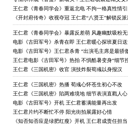
王仁君《青春同学会》重返北电 不拘一格真性情引
《开封府传奇》收视夺冠 王仁君“八贤王”解锁反派
王仁君《青春同学会》暴露反差萌 风趣幽默吸粉无
电影《古田军号》杀青在即 王仁君暖心探班夏日送
电影《古田军号》王仁君杀青 “出演毛主席是最骄傲
王仁君电影《古田军号》热拍 不惧酷暑变身“细节控
王仁君《三国机密》收官 演技炸裂荀彧以身报汉
王仁君《三国机密》热播 荀彧心怀苍生初心不改
王仁君《三国机密》陷两难境地 细节表演直戳人心
电影《古田军号》开机 王仁君蓄满能量再出发
王仁君片约不断忙不停 阳光街拍展露好心情
《知否知否应是绿肥红瘦》开机 王仁君成责任担当