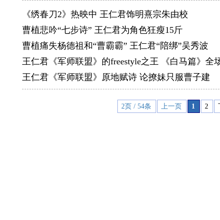
《绣春刀2》热映中 王仁君饰明熹宗朱由校
曹植悲吟“七步诗” 王仁君为角色狂瘦15斤
曹植痛失杨德祖和“曹霸霸” 王仁君“陪绑”吴秀波
王仁君《军师联盟》的freestyle之王 《白马篇》全
王仁君《军师联盟》原地赋诗 论撩妹只服曹子建
2页 / 54条
上一页
1
2