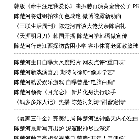
韩版《命中注定我爱你》崔振赫再演黄金贵公子 P
陈楚河将进组拍戏角色成迷 微博透露新动向
《三联生活周刊》陈楚河首谈大佬父亲陈启礼
《天涯明月刀》韩国开播 陈楚河学韩语做宣传
陈楚河行走江西探访贫困小学 客串体育老师教篮球
陈楚河生日自曝大尺度照片 网友点评“重口味”
陈楚河新戏演喜剧 期待向徐铮“偷师学艺”
陈楚河酷爱娱乐游戏 自曝曾是“电脑白痴”
陈楚河领衔《月光恋》 新片化身流行歌手
《钱多多嫁人记》热播 陈楚河刘涛“甜蜜定情”
《夏家三千金》完美结局 陈楚河透钟皓天内心独白
陈楚河最新写真出炉 深邃眼神尽显深沉
陈楚河帅气亮相影视盛典 荣膺“开年人气偶像”