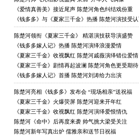
《爱情真善美》接近尾声 陈楚河角色纠结戏份重
《钱多多》与《夏家三千金》热播 陈楚河演技受认
陈楚河领衔《夏家三千金》 精湛演技获导演盛赞
《钱多多嫁人记》热播 陈楚河演绎浪漫爱情
《夏家三千金》收视飘红 陈楚河戚薇演绎错位爱情
《夏家三千金》剧情再起波澜 陈楚河角色更受期待
《钱多多嫁人记》首播 陈楚河刘涛给力出演
陈楚河亮相《钱多多》发布会 “现场相亲”送祝福
《夏家三千金》火爆荧屏 陈楚河迎来开年红
《夏家三千金》收视飘红 陈楚河演绎爱恨情仇
陈楚河《命中》后再度来袭 帅气挑大梁受关注
陈楚河新年写真出炉 儒雅亲和送节日祝福