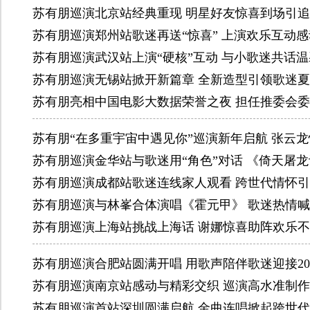
苏有朋巡演北京站经典重现 明星好友惊喜到场引
苏有朋巡演郑州站歌迷再送“惊喜” 上演欢乐互动
苏有朋巡演武汉站上演“硬核”互动 与小歌迷共话
苏有朋巡演无锡站掀开新篇章 全新造型引领歌迷
苏有朋亮相中国电影大数据荣誉之夜 担任推委会
苏有朋“在多重宇宙中遇见你”巡演新年启航 张云
苏有朋巡演金华站与歌迷用“角色”对话 《倚天屠
苏有朋巡演成都站歌迷连线家人观看 跨世代情怀
苏有朋巡演与林峯合体演唱《霍元甲》 歌迷热情喊
苏有朋巡演上海站挑战上海话 谢娜惊喜助阵欢乐
苏有朋巡演合肥站圆满开唱 用歌声陪伴歌迷迎接20
苏有朋巡演南京站感动与精彩交织 巡演高水准制
苏有朋巡演首站深圳圆满启航 金曲连唱掀起跨世