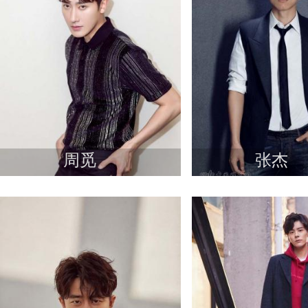
周觅
张杰