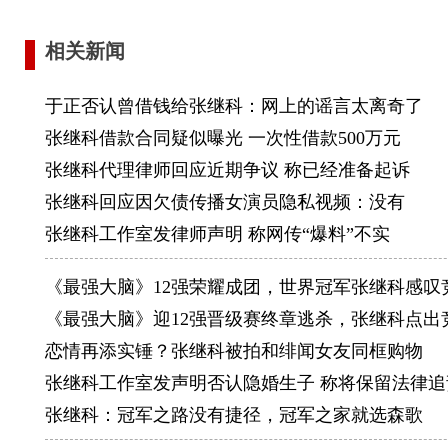
一个全国
2009
相关新闻
不过在亚
于正否认曾借钱给张继科：网上的谣言太离奇了
与木子混
张继科借款合同疑似曝光 一次性借款500万元
得男单亚
张继科代理律师回应近期争议 称已经准备起诉
2010
张继科回应因欠债传播女演员隐私视频：没有
际比赛单
张继科工作室发律师声明 称网传“爆料”不实
冠。同年
双亚军。
《最强大脑》12强荣耀成团，世界冠军张继科感叹
月，国际
《最强大脑》迎12强晋级赛终章逃杀，张继科点出
中国队时
恋情再添实锤？张继科被拍和绯闻女友同框购物
2011
张继科工作室发声明否认隐婚生子 称将保留法律追
军，并且
张继科：冠军之路没有捷径，冠军之家就选森歌
单。同年