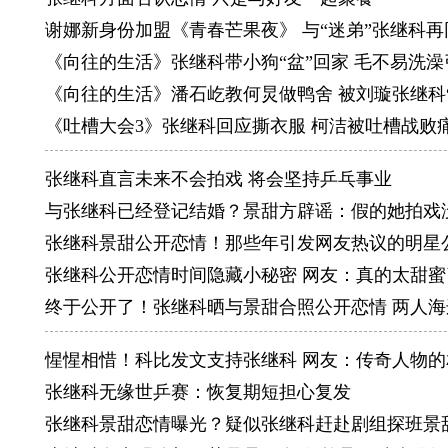
冠。这也
谢娜新身份加盟《青春芒果夜》 与“迷弟”张继科再
《向往的生活》张继科带小狗“盆”回家 毛不易洗澡
《向往的生活》潘石屹教何炅做鸭舍 被刘璇张继科
《吐槽大会3》张继科回应撕衣服 柯洁被吐槽战败
张继科直言未来不会拍戏 将会坚持乒乓事业
与张继科已经登记结婚？景甜方辟谣：假的她拍戏
张继科景甜公开恋情！那些年引发网友热议的明星
张继科公开恋情时间隐藏小秘密 网友：真的太甜蜜
终于公开了！张继科晒与景甜合照公开恋情 两人
惺惺相惜！科比发文支持张继科 网友：传奇人物的
张继科无缘世乒赛：恢复期短担心复发
张继科景甜恋情曝光？疑似张继科赶赴剧组探班景