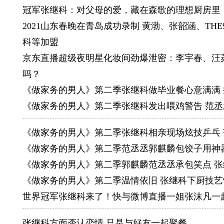
世乒赛和
冠军张继科：对父母的爱，藏在森歌的理想厨房里
马琳获得
2021山东春晚在青岛成功录制 黄渤、张韶涵、THE
单方面最
科等加盟
2012
京东直播超级夜明星化妆间劲爆泄密：李宇春、汪
世锦赛、
吗？
（445
《做家务的男人》第二季张继科做毕业餐心意满满
地跑到场
《做家务的男人》第二季张继科发出喂鸡警告 范
2013
《做家务的男人》第二季张继科相亲现场炫技乒乓
男双组合
《做家务的男人》第二季范丞丞郭麒麟包饺子用神
日，在巴
《做家务的男人》第二季郭麒麟范丞丞承包笑点 
2014
《做家务的男人》第二季温情依旧 张继科下厨技艺
龙，距离
世界冠军张继科来了！快与微博直播一姐张沫凡一
2016
里约奥运
张继科方面否认恋情 只是与好友一起聚餐