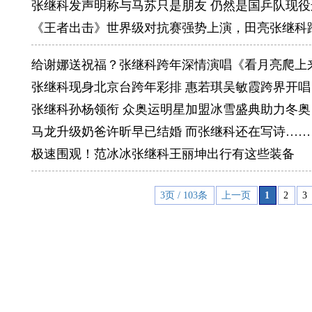
张继科发声明称与马苏只是朋友 仍然是国乒队现役
《王者出击》世界级对抗赛强势上演，田亮张继科
给谢娜送祝福？张继科跨年深情演唱《看月亮爬上
张继科现身北京台跨年彩排 惠若琪吴敏霞跨界开唱
张继科孙杨领衔 众奥运明星加盟冰雪盛典助力冬奥
马龙升级奶爸许昕早已结婚 而张继科还在写诗……
极速围观！范冰冰张继科王丽坤出行有这些装备
3页 / 103条
上一页
1
2
3