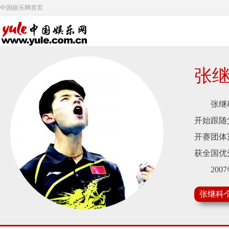
中国娱乐网首页
张
张继科，
开始跟随
开赛团体
获全国优
2007
2008
张继科
占据了胜
放军队获