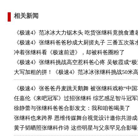
一个全国
2009
相关新闻
不过在亚
《极速4》范冰冰大力锯木头 吃货张继科竟挑食遭老
与木子混
《极速4》张继科爸爸秒成大厨搓丸子 三番五次落
得男单亚
冲着张继科看《极速前进》，却被科爸圈粉了
2010
《极速4》张继科挑战高空惹科爸心疼 吴敏霞成“极
际比赛单
大写加粗的拼！《极速4》范冰冰张继科挑战50米
冠。同年
双亚军。
《极速4》张爸爸丹麦跳天鹅舞 被张继科戏称“中国
月，国际
任嘉伦《来吧冠军》过招张继科 综艺感足智斗冠军
中国队时
徐静蕾与张继科爸爸合影发文：我和咱爸喝美了
2011
张继科也来跨界 恩维传媒舞台视觉设计邀你共游成
军，并且
黄子韬晒照张继科作诗 这些明星与父亲罕见合影曝
单。同年