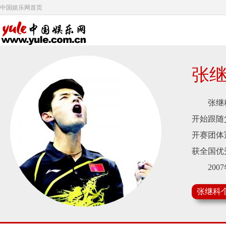
中国娱乐网首页
张
张继科，
开始跟随
开赛团体
获全国优
2007
2008
张继科
占据了胜
放军队获