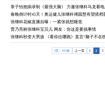
章子怡抱病录制《最强大脑》 力邀张继科马龙看电
春晚倒计时45天！奥运健儿张继科傅园慧有望搭档
张继科花椒直播自曝：一紧张就想睡觉
贾乃亮称张继科宝贝儿 网友：你这是要搞事情
张继科秒变大男孩 《看你往哪跑》直言“脑子不在线
3页 / 103条
上一页
1
2
3