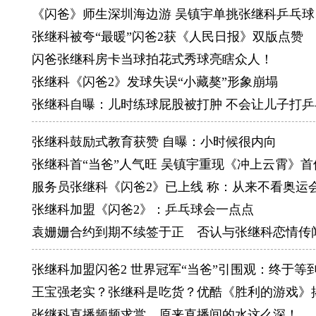
世乒赛和
《闪爸》师生深圳海边游 吴镇宇单挑张继科乒乓球
马琳获得
张继科被夸“最暖”闪爸2获《人民日报》双版点赞
单方面最
闪爸张继科房卡当球拍花式秀球亮瞎众人！
2012
张继科《闪爸2》发球失误“小藏獒”形象崩塌
世锦赛、
张继科自曝：儿时练球屁股被打肿 不会让儿子打乒
（445
张继科鼓励式教育获赞 自曝：小时候很内向
地跑到场
张继科首“当爸”人气旺 吴镇宇重现《冲上云霄》
2013
服务员张继科《闪爸2》已上线 称：从来不看奥运
男双组合
张继科加盟《闪爸2》：乒乓球会一点点
日，在巴
袁姗姗合约到期不续签于正 否认与张继科恋情传
2014
龙，距离
张继科加盟闪爸2 世界冠军“当爸”引围观：终于等
2016
王宝强老实？张继科是吃货？优酷《胜利的游戏》
里约奥运
张继科直播频频求赏，原来直播间的水这么深！