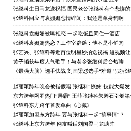
冠。这也
张继科生日马龙送祝福 国民老公张继科有个悲惨的
张继科回应与袁姗姗恋情绯闻：我还是单身狗啊
张继科袁姗姗被曝相恋 一起吃饭且同住一酒店
张继科袁姗姗热恋？工作室辟谣：他不是小鲜肉
张艺兴、张继科等近百位明星秒拍送祝福 短视频
黄子韬获年度人气歌手！与老乡张继科后台热聊
《最强大脑》选手怯战 刘国梁怼选手“难道马龙张
赵丽颖跨年晚会被指假唱 张继科“撩妹”技能大爆发
东方跨年网罗热门“屏霸” 王菲张继科朱碧石引燃第
张继科东方跨年首发单曲《心藏》
赵丽颖加盟东方跨年 要与张继科一起“搞事情”？
张继科上东方跨年 网友喊话刘国梁马龙助阵