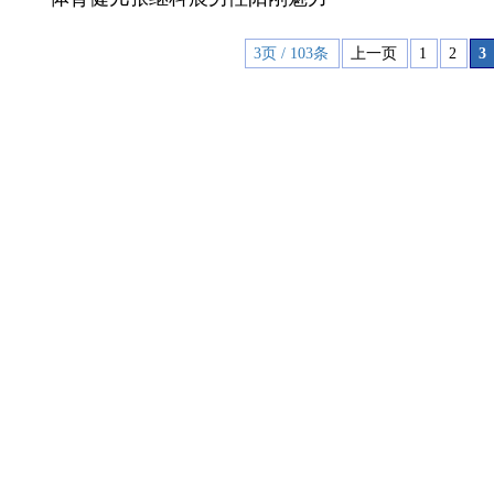
冠。这也
3页 / 103条
上一页
1
2
3