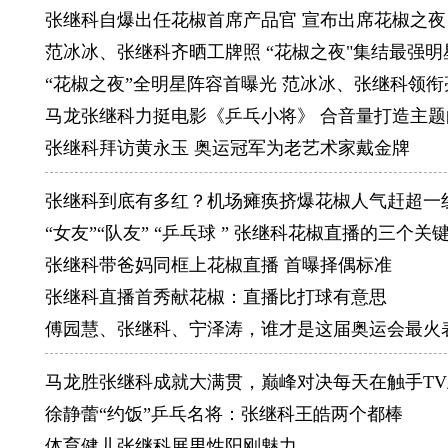
世乒赛和
张继科自爆出任花椒首席产品官 宣布出席花椒之夜
马琳获得
范冰冰、张继科齐晒工牌照 “花椒之夜"集结最强明
单方面最
“花椒之夜”全明星阵容首曝光 范冰冰、张继科领衔
2012
马龙张继科力挺电影《乒乓小将》 合音量打造主题
世锦赛、
张继科拜访黄永玉 奥运冠军为老艺术家戴金牌
（445
张继科到底有多红？机场瘫痪挤爆花椒人气赶超一
地跑到场
“女友”“队友” “乒乓球 ” 张继科花椒直播的三个关
2013
张继科带爸妈同框上花椒直播 首曝择偶标准
男双组合
张继科直播首秀献花椒：直播比打球有意思
日，在巴
傅园慧、张继科、宁泽涛，谁才是这届奥运会最火
2014
龙，距离
马龙胜张继科成就大满贯，巅峰对决每天在触手TV
2016
徐静蕾“约饭”乒乓名将：张继科王皓两个都棒
里约奥运
体育健儿张继科展男性阳刚魅力