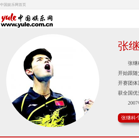
中国娱乐网首页
张
张继科，
开始跟随
开赛团体
获全国优
2007
2008
张继科
占据了胜
放军队获