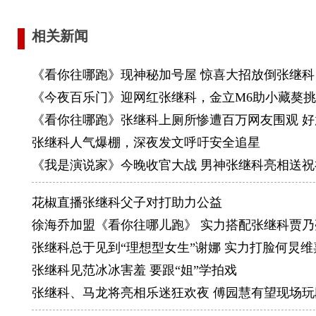
一个全国
2009
相关新闻
不过在亚
《看你往哪跑》现神秘加号屋 惊喜大招放倒张继科
与木子混
《今夜百乐门》迎网红张继科，金立M6助小藏獒
得男单亚
《看你往哪跑》张继科上厕所惨遭百万网友围观 好
2010
张继科人气爆棚，深夜发文呼吁安全追星
际比赛单
《我是演说家》今晚收官大战 男神张继科亮相送祝
冠。同年
双亚军。
花椒直播张继科父子对打助力公益
月，国际
徐海乔加盟《看你往哪儿跑》 实力搭配张继科贾乃
中国队时
张继科总于见到“理想型女生”谢娜 实力打脸何炅维
2011
张继科见范冰冰害羞 要跟“姐”学拍戏
军，并且
张继科、马龙将亮相乐迷狂欢夜 傅园慧有望现场玩
单。同年